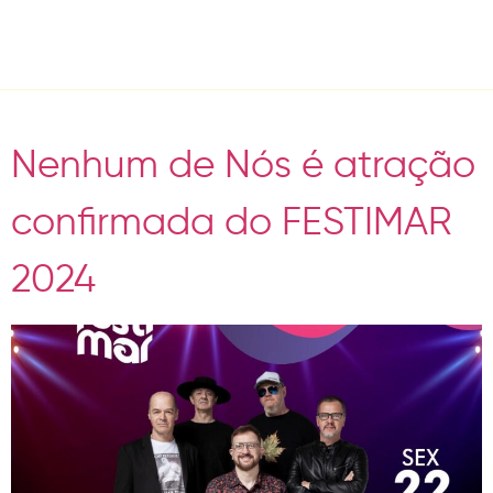
Day:
February 19, 2024
Nenhum de Nós é atração
confirmada do FESTIMAR
2024