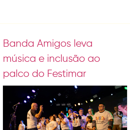
Day:
April 20, 2025
Banda Amigos leva
música e inclusão ao
palco do Festimar