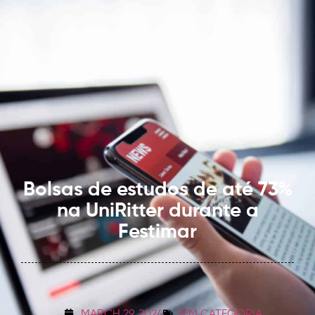
Bolsas de estudos de até 73%
na UniRitter durante a
Festimar
MARCH 29, 2024
SEM CATEGORIA