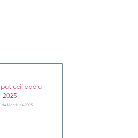
é patrocinadora
r 2025
 de March de 2025