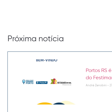
Próxima notícia
Portos RS 
do Festima
André Zenobini
27