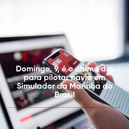
Domingo, 9, é o último dia
para pilotar navio em
Simulador da Marinha do
Brasil
APRIL 8, 2023
NOTÍCIAS