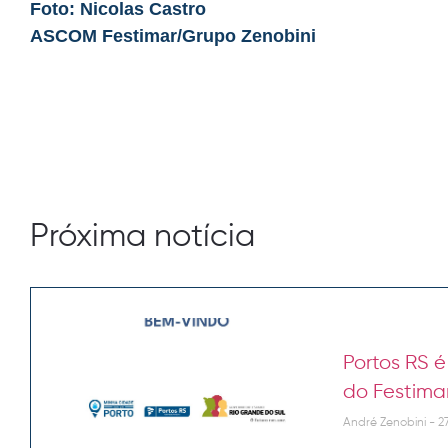
Foto: Nicolas Castro
ASCOM Festimar/Grupo Zenobini
Próxima notícia
Portos RS 
do Festima
André Zenobini
27