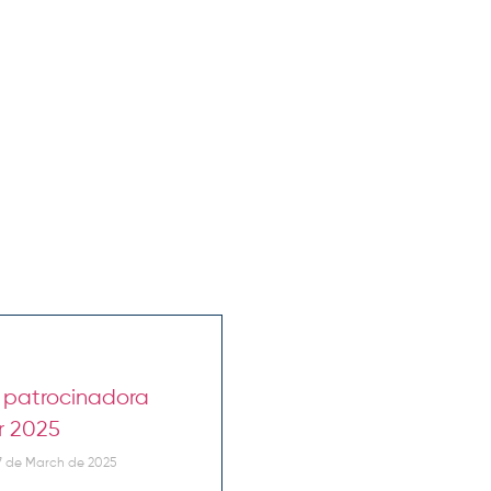
é patrocinadora
r 2025
 de March de 2025