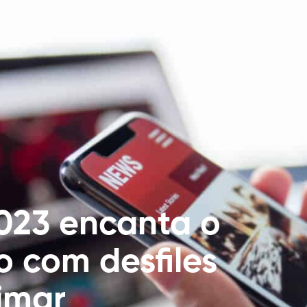
023 encanta o
o com desfiles
imar