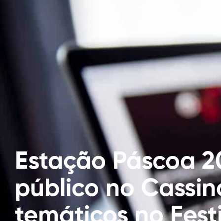
Estação Páscoa 2
público no Cassin
temáticos no Fest