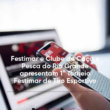
Festimar e Clube de Caça e
Pesca do Rio Grande
apresentam 1° Torneio
Festimar de Tiro Esportivo
APRIL 7, 2023
NOTÍCIAS