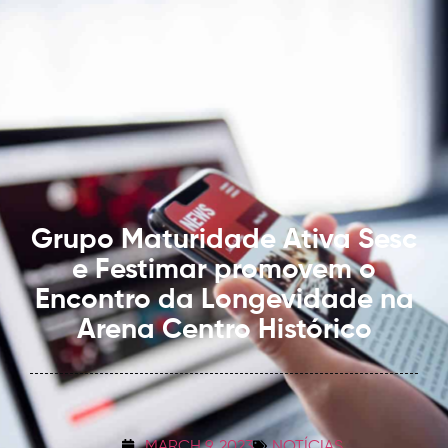
Grupo Maturidade Ativa Sesc
e Festimar promovem o
Encontro da Longevidade na
Arena Centro Histórico
MARCH 9, 2023
NOTÍCIAS