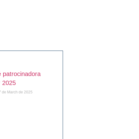
 patrocinadora
r 2025
 de March de 2025