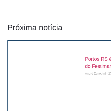
Próxima notícia
Portos RS é
do Festima
André Zenobini
27