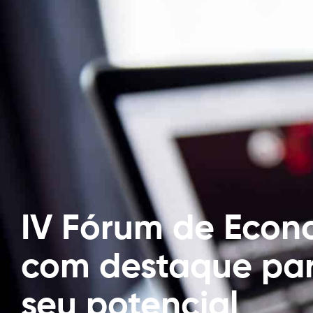
IV Fórum de Econo
com destaque par
seu potencial