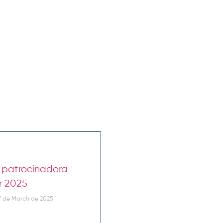
é patrocinadora
r 2025
 de March de 2025