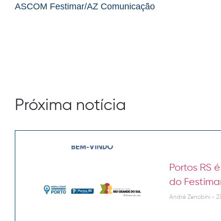
ASCOM Festimar/AZ Comunicação
Próxima notícia
Portos RS 
do Festima
André Zenobini
27