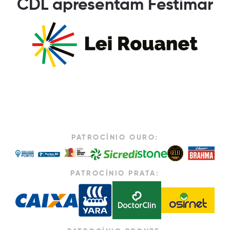
CDL apresentam Festimar
PATROCÍNIO OURO:
PATROCÍNIO PRATA: