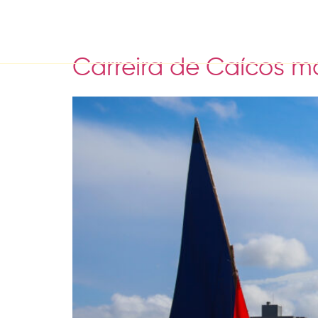
Tag:
Caícos
Carreira de Caícos 