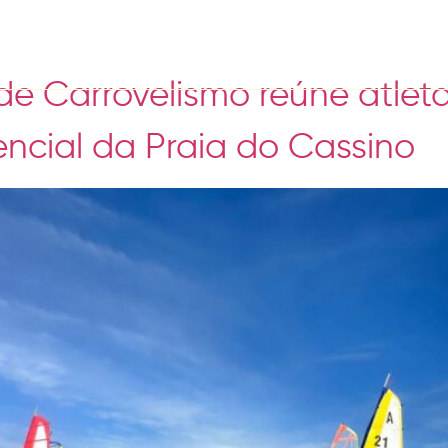
de Carrovelismo reúne atleta
encial da Praia do Cassino