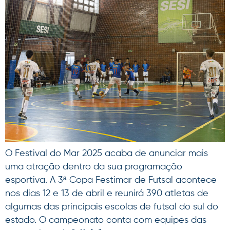
O Festival do Mar 2025 acaba de anunciar mais
uma atração dentro da sua programação
esportiva. A 3ª Copa Festimar de Futsal acontece
nos dias 12 e 13 de abril e reunirá 390 atletas de
algumas das principais escolas de futsal do sul do
estado. O campeonato conta com equipes das