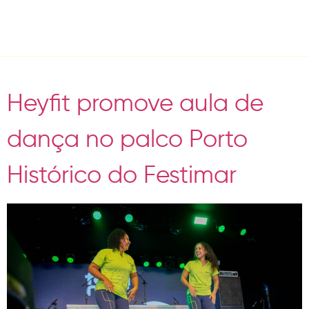
Tag:
Heyfit
Heyfit promove aula de
dança no palco Porto
Histórico do Festimar