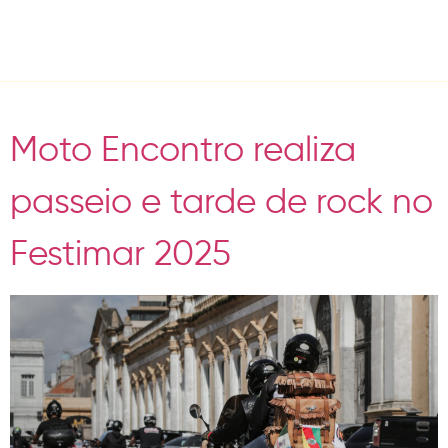
Tag:
Moto Passeio
Moto Encontro realiza
passeio e tarde de rock no
Festimar 2025