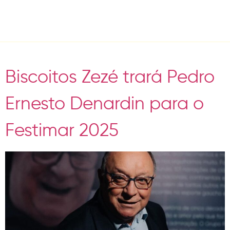
Tag:
Pedro Denardin
Biscoitos Zezé trará Pedro
Ernesto Denardin para o
Festimar 2025