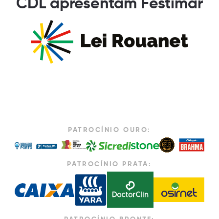
CDL apresentam Festimar
PATROCÍNIO OURO:
PATROCÍNIO PRATA: