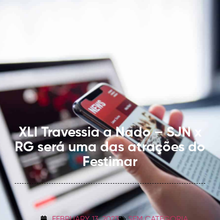
XLI Travessia a Nado – SJN x
RG será uma das atrações do
Festimar
FEBRUARY 13, 2023
SEM CATEGORIA