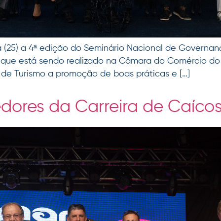
a (25) a 4ª edição do Seminário Nacional de Governa
 que está sendo realizado na Câmara do Comércio do R
 de Turismo a promoção de boas práticas e […]
edores da Carreira de Caíco