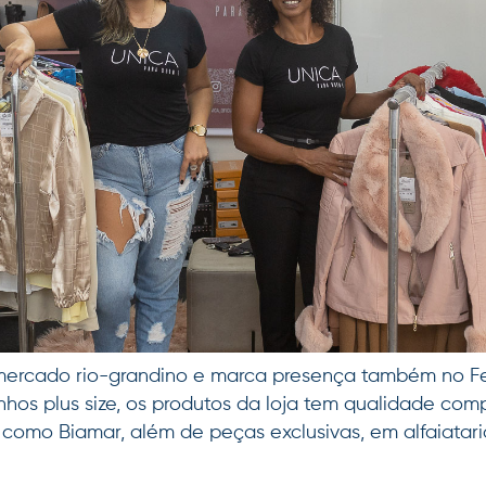
o mercado rio-grandino e marca presença também no F
nhos plus size, os produtos da loja tem qualidade co
omo Biamar, além de peças exclusivas, em alfaiataria