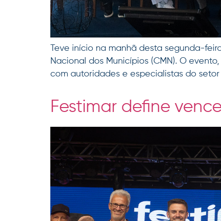
Teve início na manhã desta segunda-feir
Nacional dos Municípios (CMN). O evento,
com autoridades e especialistas do setor
Festimar define venc